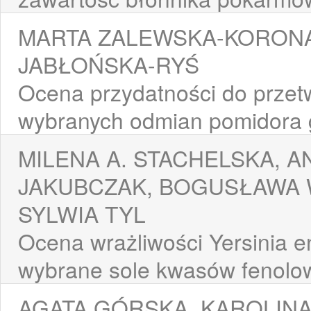
MARTA ZALEWSKA-KORONA
JABŁOŃSKA-RYŚ
Ocena przydatności do prze
wybranych odmian pomidora
MILENA A. STACHELSKA, A
JAKUBCZAK, BOGUSŁAWA 
SYLWIA TYL
Ocena wrażliwości Yersinia en
wybrane sole kwasów fenolo
AGATA GÓRSKA, KAROLINA