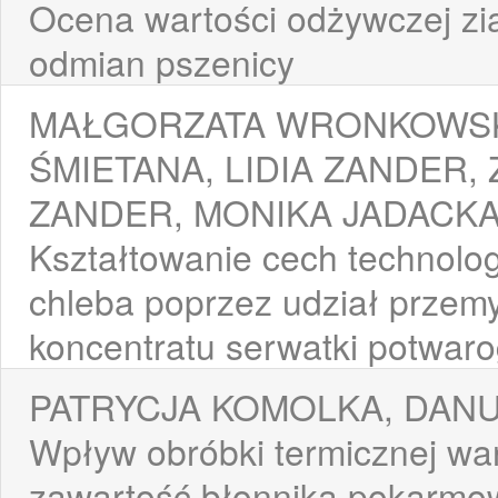
Ocena wartości odżywczej zi
odmian pszenicy
MAŁGORZATA WRONKOWSKA
ŚMIETANA, LIDIA ZANDER,
ZANDER, MONIKA JADACK
Kształtowanie cech technologi
chleba poprzez udział prze
koncentratu serwatki potwar
PATRYCJA KOMOLKA, DAN
Wpływ obróbki termicznej wa
zawartość błonnika pokarm