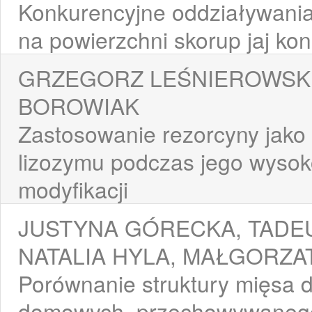
Konkurencyjne oddziaływani
na powierzchni skorup jaj k
GRZEGORZ LEŚNIEROWSKI
BOROWIAK
Zastosowanie rezorcyny jako
lizozymu podczas jego wyso
modyfikacji
JUSTYNA GÓRECKA, TADE
NATALIA HYLA, MAŁGORZA
Porównanie struktury mięsa d
domowych, przechowywanego